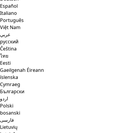
Español
Italiano
Português
Việt Nam
عربي
русский
Čeština
ไทย
Eesti
Gaeilgenah Éireann
íslenska
Cymraeg
Български
اردو
Polski
bosanski
فارسی
Lietuvių