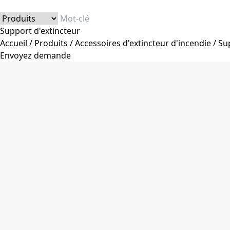
Support d'extincteur
Accueil
/
Produits
/
Accessoires d'extincteur d'incendie
/
Su
Envoyez demande
Classification des produits
Extincteur d'incendie
Extincteur de poudre sec
Extincteur CO2
Extincteur d'eau et de mousse
Extincteur de feu de chariot
Extincteur automatique
Extincteur en acier inoxydable
Accessoires d'extincteur d'incendie
Vanne d'extincteur d'incendie
Tuyau d'extincteur d'incendie
Jauge de pression
Support d'extincteur
Équipement de lutte contre l'incendie