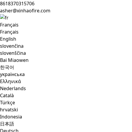
8618370315706
asher@xinhaofire.com
Français
Français
English
slovenčina
slovenščina
Bai Miaowen
한국어
українська
Ελληνικά
Nederlands
Català
Türkçe
hrvatski
Indonesia
日本語
Deutsch