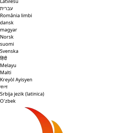
Latviešu
עברית
România limbi
dansk
magyar
Norsk
suomi
Svenska
हिंदी
Melayu
Malti
Kreyòl Ayisyen
বাংলা
Srbija jezik (latinica)
O'zbek